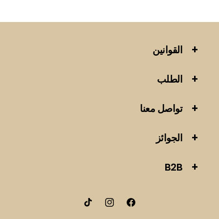
القوانين
الطلب
تواصل معنا
الجوائز
B2B
فيسبوك
انستقرام
تيك
توك