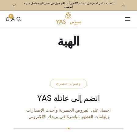
الطلبات التي تُقدم قبل الساعة 12 ظهراً → التوصيل في نفس اليوم داخل مدينة
تخطي الى
أبوظبي
المتحدة و700 درهم إم
المحتوى
0
الهبة
وصول حصري
انضم إلى عائلة YAS
احصل على العروض الحصرية وأحدث الإصدارات
وإلهامات العطور مباشرةً في بريدك الإلكتروني.