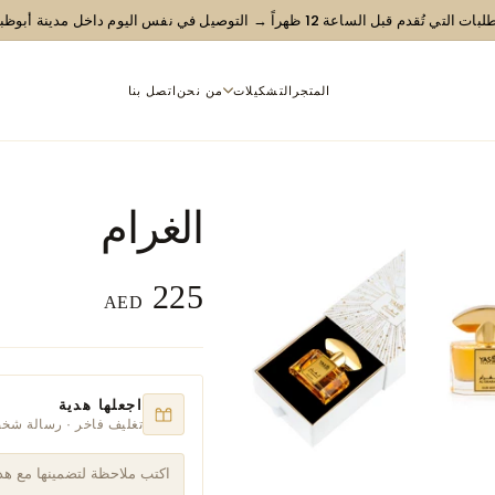
ت التي تُقدم قبل الساعة 12 ظهراً → التوصيل في نفس اليوم داخل مدينة أبوظبي
شحن مجاني للطلبات التي تزيد ق
المتجر
التشكيلات
من نحن
اتصل بنا
الغرام
225
AED
اجعلها هدية
تغليف فاخر · رسالة شخ