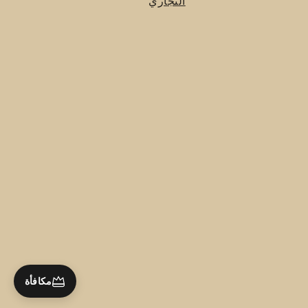
التجاري
مكافأة