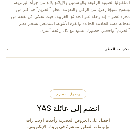
الماغنوليا الصينية الرقيقة والياسمين والإيلانغ يلانغ من جرأة البربرية،
وتنسج نسيجًا زهريًا من الرقي والنعومة. عطر "الحريم" هو أكثر من
مجرد عطر - إنه رحلة عبر الحدائق الغريبة، حيث تحكي كل نفحة من
نفحاته قصة الجاذبية الخالدة والقوة الأنثوية. استمتعي بسحر عطر
"الحريم" واجعلي حضورك يسود مع كل رائحة آسرة.
مكونات العطر
وصول حصري
انضم إلى عائلة YAS
احصل على العروض الحصرية وأحدث الإصدارات
وإلهامات العطور مباشرةً في بريدك الإلكتروني.