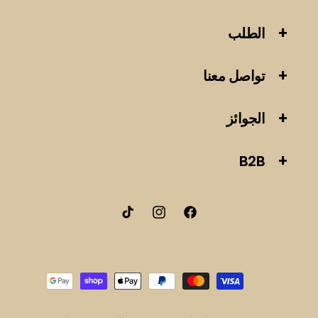
الطلب
تواصل معنا
الجوائز
B2B
فيسبوك
انستقرام
تيك
توك
طرق
الدفع