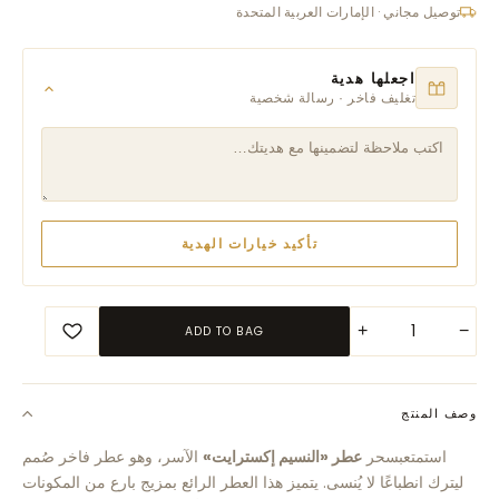
توصيل مجاني · الإمارات العربية المتحدة
اجعلها هدية
تغليف فاخر · رسالة شخصية
تأكيد خيارات الهدية
+
−
ADD TO BAG
وصف المنتج
استمتع
بسحر
عطر «النسيم إكسترايت»
الآسر، وهو عطر فاخر صُمم
ليترك انطباعًا لا يُنسى. يتميز هذا العطر الرائع بمزيج بارع من المكونات