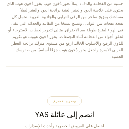
حسية من الفخامة والدفء. يملأ بخور دُخون هوب بخور دُخون هوب الذي
يحتوي على خلاصة العود والعنبر الغنية برائحة العود والعنبر ليملأ
مساحتك بمزيج ساحر من الرقي الترابي والجاذبية الغريبة. تحمل كل
نفحة نفحات من التوابل، وتنسج نسيجًا من التقاليد والحداثة التي تبقى
في الهواء لفترة طويلة بعد الاحتراق. مثالي لتعزيز لحظات الاسترخاء أو
لخلق أجواء من الفخامة أثناء التجمعات، بخور دُخون هووب هو تكريم
للذوق الرفيع والأسلوب الخالد. ارفع من مستوى منزلك برائحة العطر
العربي الآسرة واجعل بخور دُخون هوب جزءًا أساسيًا من طقوسك
الحسية.
وصول حصري
انضم إلى عائلة YAS
احصل على العروض الحصرية وأحدث الإصدارات