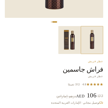
عطر فريش
فراش جاسمين
عطر فريش
4.8 · 312 تقييمًا
106
177
درهم إماراتي
AED
توصيل مجاني · الإمارات العربية المتحدة