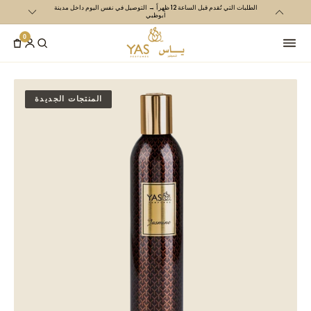
الطلبات التي تُقدم قبل الساعة 12 ظهراً → التوصيل في نفس اليوم داخل مدينة
تخطي الى
أبوظبي
المتحدة و700 درهم إم
المحتوى
0
المنتجات الجديدة