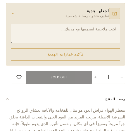
اجعلها هدية
تغليف فاخر · رسالة شخصية
تأكيد خيارات الهدية
+
−
SOLD OUT
وصف المنتج
معطر الهواء فراش العود هو مثال للفخامة والأناقة لعشاق الروائح
الشرقية الأصيلة. مزيجه الفريد من العود الغني والنفحات الدافئة يخلق
جواً مريحاً ومميزاً في أي مكان. وبفضل تأثيره الذي يدوم طويلاً، فإنه
يضمن بقاء البيئة المحيطة مشبعة برائحة العود الساحرة. تصميمه الراقي