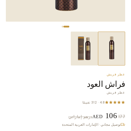
عطر فريش
فراش العود
عطر فريش
4.8 · 312 تقييمًا
106
177
درهم إماراتي
AED
توصيل مجاني · الإمارات العربية المتحدة