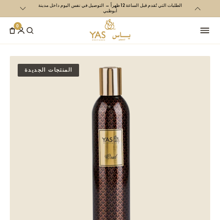
الطلبات التي تُقدم قبل الساعة 12 ظهراً → التوصيل في نفس اليوم داخل مدينة
تخطي الى
أبوظبي
المتحدة و700 درهم إم
المحتوى
0
المنتجات الجديدة