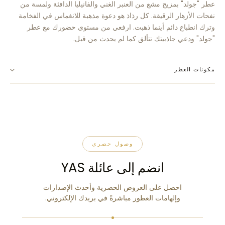
عطر "جولد" بمزيج مشع من العنبر الغني والفانيليا الدافئة ولمسة من
نفحات الأزهار الرقيقة. كل رذاذ هو دعوة مذهبة للانغماس في الفخامة
وترك انطباع دائم أينما ذهبت. ارفعي من مستوى حضورك مع عطر
"جولد" ودعي جاذبيتك تتألق كما لم يحدث من قبل.
مكونات العطر
وصول حصري
انضم إلى عائلة YAS
احصل على العروض الحصرية وأحدث الإصدارات
وإلهامات العطور مباشرةً في بريدك الإلكتروني.