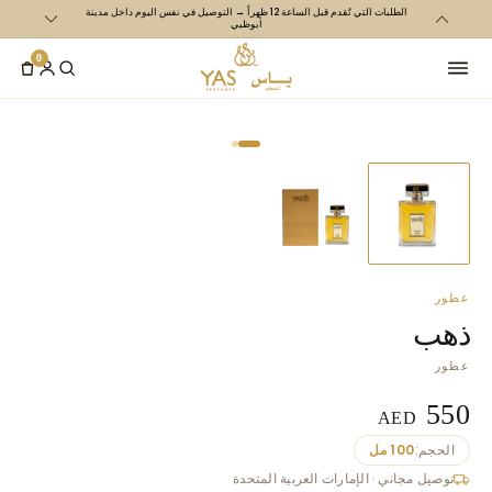
الطلبات التي تُقدم قبل الساعة 12 ظهراً → التوصيل في نفس اليوم داخل مدينة
تخطي الى
أبوظبي
المتحدة و700 درهم إم
المحتوى
0
عطور
ذهب
عطور
550
AED
الحجم:
100 مل
توصيل مجاني · الإمارات العربية المتحدة