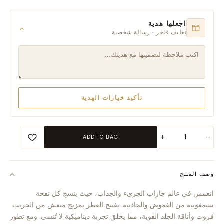
اجعلها هدية
تغليف فاخر · رسالة شخصية
تأكيد خيارات الهدية
+
−
ADD TO BAG
وصف المنتج
انغمس في عالم جازاب الجريء والجذاب، حيث ينسج كل نفحة
سيمفونية من الغموض والجاذبية. يفتتح العطر بمزيج منعش من الجريب
فروت وأناقة الجلد القوية، مما يخلق تجربة ديناميكية لا تُنسى. ومع تطور