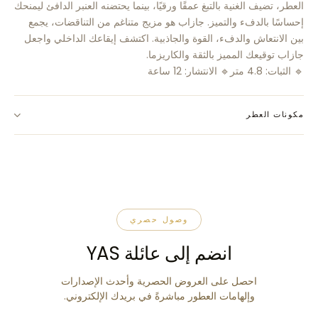
العطر، تضيف الغنية بالتبغ عمقًا ورقيًا، بينما يحتضنه العنبر الدافئ ليمنحك
إحساسًا بالدفء والتميز. جازاب هو مزيج متناغم من التناقضات، يجمع
بين الانتعاش والدفء، القوة والجاذبية. اكتشف إيقاعك الداخلي واجعل
جازاب توقيعك المميز بالثقة والكاريزما.
🔹 الثبات: 4.8 متر🔹 الانتشار: 12 ساعة
مكونات العطر
وصول حصري
انضم إلى عائلة YAS
احصل على العروض الحصرية وأحدث الإصدارات
وإلهامات العطور مباشرةً في بريدك الإلكتروني.