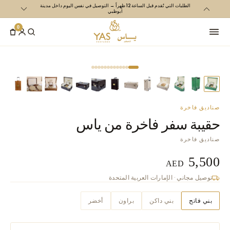
الطلبات التي تُقدم قبل الساعة 12 ظهراً → التوصيل في نفس اليوم داخل مدينة
تخطي الى
أبوظبي
المتحدة و700 درهم إم
المحتوى
0
صناديق فاخرة
حقيبة سفر فاخرة من ياس
صناديق فاخرة
5,500
AED
توصيل مجاني · الإمارات العربية المتحدة
بني فاتح
بني داكن
براون
أخضر