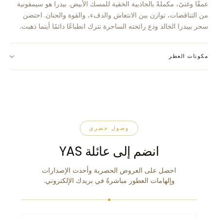
عمقًا وغنىً، مكملةً بالجاذبية الخفية للمسك الأبيض. بيدرا هو سيمفونية
من التناقضات، توازن بين الانتعاش والدفء، والقوة والحنان. احتضن
سحر بييدرا الخالد ودع رائحته الساحرة تترك انطباعًا دائمًا أينما ذهبت.
مكونات العطر
وصول حصري
انضم إلى عائلة YAS
احصل على العروض الحصرية وأحدث الإصدارات
وإلهامات العطور مباشرةً في بريدك الإلكتروني.