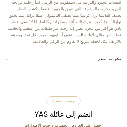
النفحات الحلوة والترابية في سيمفونية من الرقي. ابدأ رحلتك برائحة
الجريب فروت المشرقة التي تنبض بالحيوية. عندما يتكشف العطر،
تضيف الفانيليا ثراءً كريميًا بينما يضفي الباتشولي عمقًا ترابيًا، مما يخلق
توازنًا آسرًا. أخيرًا، يترك التبغ أثرًا مسكرًا، تاركًا انطباعًا لا يُنسى. عطر
ياس هو أكثر من مجرد عطر؛ إنه رحلة عبر طبقات من التعقيد والجاذبية.
عطر ياس مثالي لأولئك الذين يتبنون أسلوبهم الفريد بكل ثقة، ويعدهم
بالارتقاء بكل لحظة بمزيج لا يقاوم من الرقي والجاذبية.
مكونات العطر
وصول حصري
انضم إلى عائلة YAS
احصل على العروض الحصرية وأحدث الإصدارات