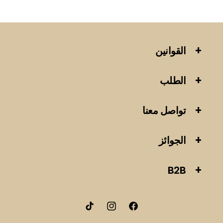
القوانين
الطلب
تواصل معنا
الجوائز
B2B
فيسبوك
انستقرام
تيك
توك