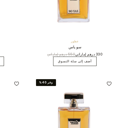
عطور
سو ياس
330 درهم إماراتي
550 درهم إماراتي
أضف إلى سلة التسوق
وفر 40%