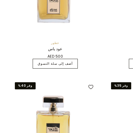
عطور
عود ياس
AED 500
أضف إلى سلة التسوق
وفر 35%
وفر 40%