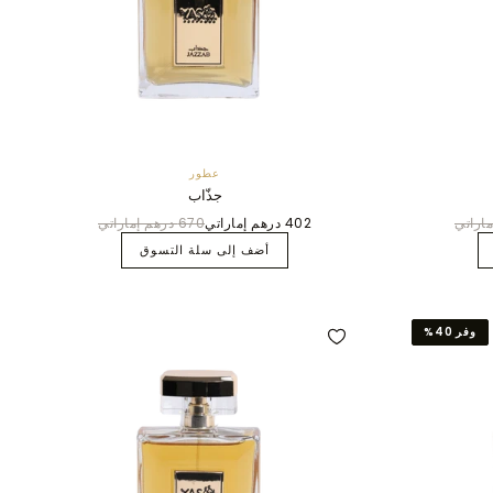
عطور
جذّاب
402 درهم إماراتي
670 درهم إماراتي
أضف إلى سلة التسوق
وفر 40%