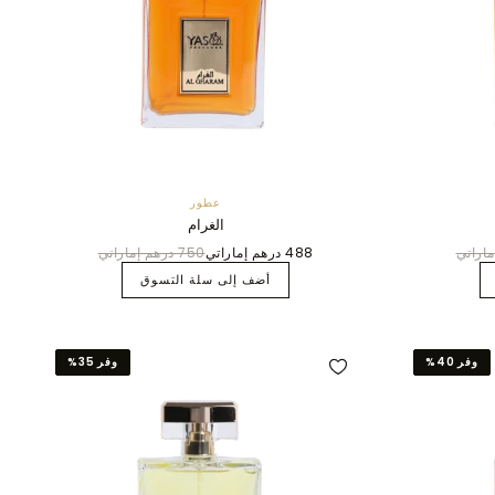
عطور
الغرام
488 درهم إماراتي
750 درهم إماراتي
أضف إلى سلة التسوق
وفر 40%
وفر 35%