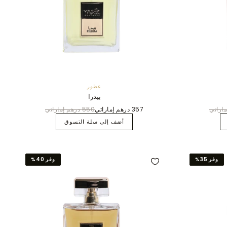
عطور
بيدرا
357 درهم إماراتي
550 درهم إماراتي
أضف إلى سلة التسوق
وفر 35%
وفر 40%