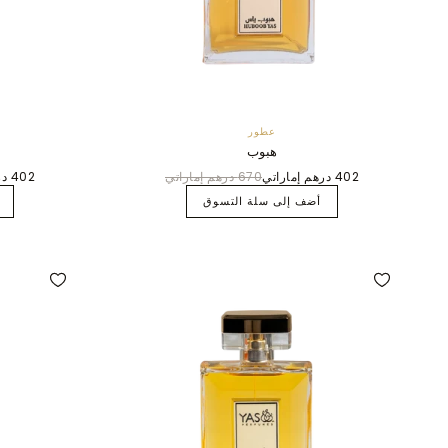
عطور
هبوب
402 درهم إماراتي
670 درهم إماراتي
402 درهم إماراتي
أضف إلى سلة التسوق