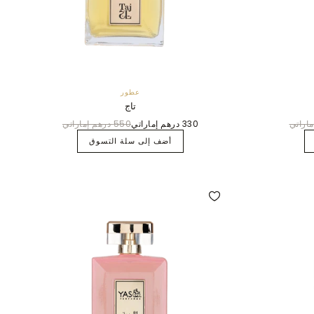
عطور
تاج
330 درهم إماراتي
550 درهم إماراتي
أضف إلى سلة التسوق